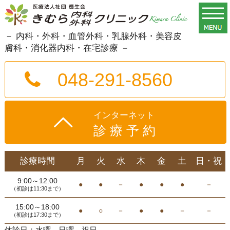
－ 内科・外科・血管外科・乳腺外科・美容皮
膚科・消化器内科・在宅診療 －
048-291-8560
インターネット
診療予約
診療時間
月
火
水
木
金
土
日・祝
9:00～12:00
●
●
－
●
●
●
－
（初診は11:30まで）
15:00～18:00
●
○
－
●
●
－
－
（初診は17:30まで）
休診日：水曜、日曜、祝日