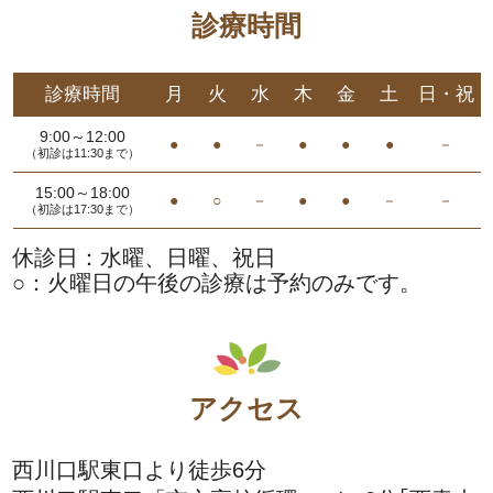
診療時間
診療時間
月
火
水
木
金
土
日・祝
9:00～12:00
●
●
－
●
●
●
－
（初診は11:30まで）
15:00～18:00
●
○
－
●
●
－
－
（初診は17:30まで）
休診日：水曜、日曜、祝日
○：火曜日の午後の診療は予約のみです。
アクセス
西川口駅東口より徒歩6分