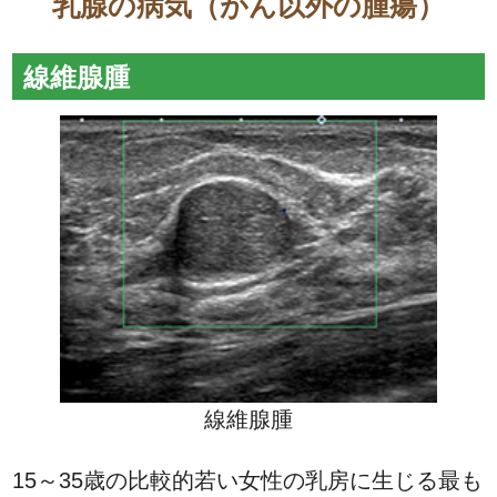
乳腺の病気（がん以外の腫瘍）
線維腺腫
線維腺腫
15～35歳の比較的若い女性の乳房に生じる最も