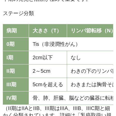
ステージ分類
病期
大きさ（T）
リンパ節転移（N）
0期
Tis（非浸潤性がん）
I期
2cm以下
なし
II期
2～5cm
わきの下のリンパ
III期
5cmを超える
わきまたは胸骨そ
IV期
骨、肺、肝臓、脳などの臓器に転移
（II期はIIAとIIB、III期はIIIA、IIIB、IIIC期と細
かく分類されています。詳細は「乳癌取扱い規