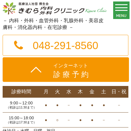
－ 内科・外科・血管外科・乳腺外科・美容皮
膚科・消化器内科・在宅診療 －
048-291-8560
インターネット
診療予約
診療時間
月
火
水
木
金
土
日・祝
9:00～12:00
●
●
－
●
●
●
－
（初診は11:30まで）
15:00～18:00
●
○
－
●
●
－
－
（初診は17:30まで）
休診日：水曜、日曜、祝日