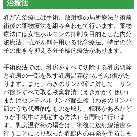
治療法
乳がん治療には手術、放射線の局所療法と術前
術後の薬物療法を組み合わせて行います。薬物
療法には女性ホルモンの抑制を目的とした内分
泌療法、抗がん剤を用いる化学療法、特定の分
子の働きを抑える分子標的療法があります。
手術療法では、乳房をすべて切除する乳房切除
と乳房の一部を残す乳房温存(おんぞん)術があ
ります。また、わきのリンパ節に対して、リン
パ節をすべて取る腋窩郭清（えきかかくせい）
またはセンチネルリンパ節生検（わきのリンパ
節のうち代表的なものを取り、転移があるかど
うか手術中に判定する方法）も同時に行いま
す。乳房温存術の場合は、術後に放射線治療を
行うことにより残った乳腺内の再発を予防しま